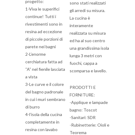
progetto:
sono stati realizzati
1-Viva le superifici
gli arredi su misura.
continue! Tutti i
La cucina è
rivestimenti sono in
interamente
resina ad eccezione
realizzata su misura
di piccole porzioni di
ed ha al suo centro
parete nei bagni
una grandissima isola
2-L’enorme
lunga 3 metri con
cerchiatura fatta ad
fuochi, cappa a
“A” nel fienile lasciata
scomparsa e lavello.
a vista
3-Le curve e il colore
PRODOTTI E
del bagno padronale
FORNITURE:
in cui i muri sembrano
-Applique e lampade
di burro
bagno: Toscot
4-l’isola della cucina
-Sanitari: SDR
completamente in
-Rubinetterie: Oioli e
resina con lavabo
Teorema