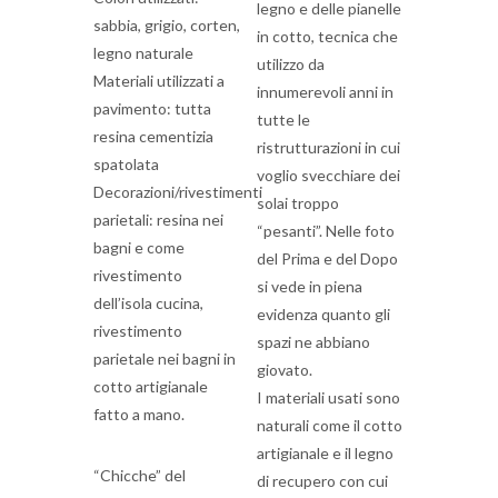
legno e delle pianelle
sabbia, grigio, corten,
in cotto, tecnica che
legno naturale
utilizzo da
Materiali utilizzati a
innumerevoli anni in
pavimento: tutta
tutte le
resina cementizia
ristrutturazioni in cui
spatolata
voglio svecchiare dei
Decorazioni/rivestimenti
solai troppo
parietali: resina nei
“pesanti”. Nelle foto
bagni e come
del Prima e del Dopo
rivestimento
si vede in piena
dell’isola cucina,
evidenza quanto gli
rivestimento
spazi ne abbiano
parietale nei bagni in
giovato.
cotto artigianale
I materiali usati sono
fatto a mano.
naturali come il cotto
artigianale e il legno
“Chicche” del
di recupero con cui