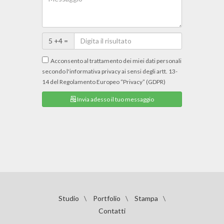
5 +4 =
Acconsento al trattamento dei miei dati personali
secondo l'informativa privacy ai sensi degli artt. 13-
14 del Regolamento Europeo “Privacy” (GDPR)
Invia adesso il tuo messaggio
Studio
\
Portfolio
\
Stampa
\
Contatti