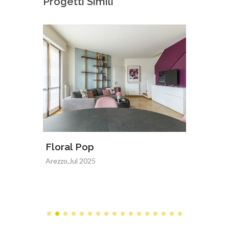
Progetti Simili
Floral Pop
Superc
Arezzo,Jul 2025
San Giov