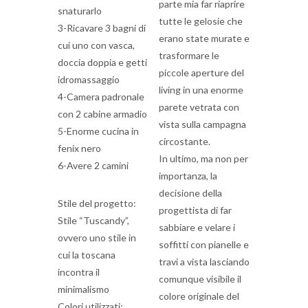
parte mia far riaprire
snaturarlo
tutte le gelosie che
3-Ricavare 3 bagni di
erano state murate e
cui uno con vasca,
trasformare le
doccia doppia e getti
piccole aperture del
idromassaggio
living in una enorme
4-Camera padronale
parete vetrata con
con 2 cabine armadio
vista sulla campagna
5-Enorme cucina in
circostante.
fenix nero
In ultimo, ma non per
6-Avere 2 camini
importanza, la
decisione della
Stile del progetto:
progettista di far
Stile “Tuscandy”,
sabbiare e velare i
ovvero uno stile in
soffitti con pianelle e
cui la toscana
travi a vista lasciando
incontra il
comunque visibile il
minimalismo
colore originale del
Colori utilizzati: